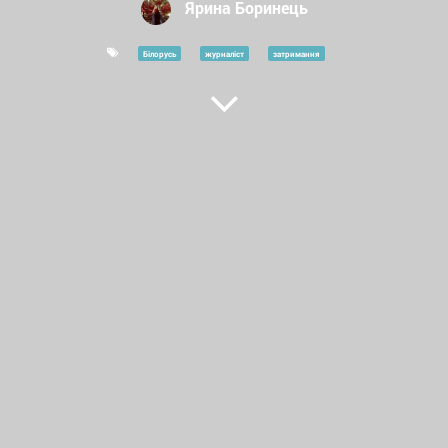
Ярина Боринець
Білорусь
журналіст
затримання