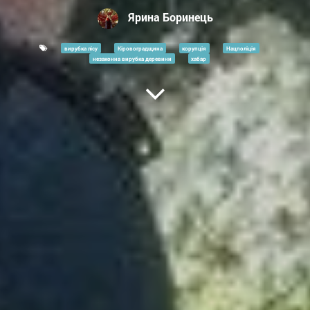
Ярина Боринець
вирубка лісу
Кіровоградщина
корупція
Нацполіція
незаконна вирубка деревини
хабар