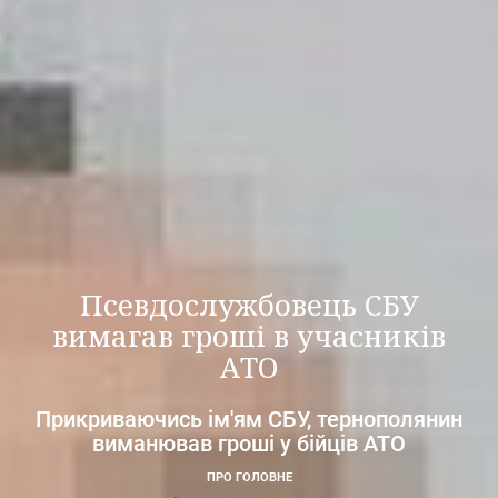
Псевдослужбовець СБУ
вимагав гроші в учасників
АТО
Прикриваючись ім'ям СБУ, тернополянин
виманював гроші у бійців АТО
ПРО ГОЛОВНЕ