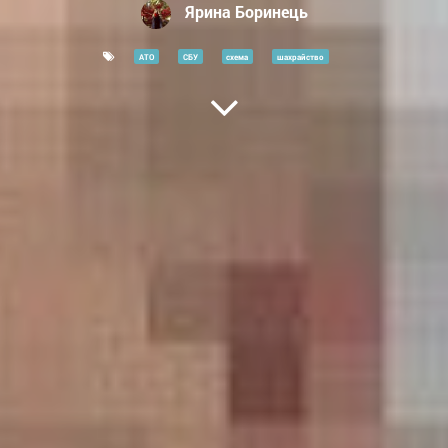
Ярина Боринець
АТО
СБУ
схема
шахрайство