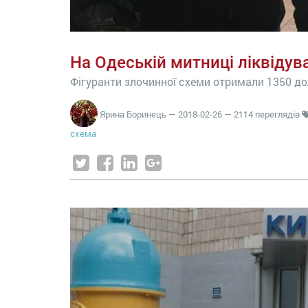
На Одеській митниці ліквідув
Фігуранти злочинної схеми отримали 1350 до
Ярина Боринець
—
2018-02-26
— 2114 переглядів
схема