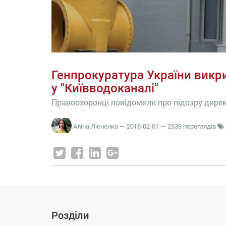
Генпрокуратура України викр
у "Київводоканалі"
Правоохоронці повідомили про підозру дире
Аліна Лісненко
—
2018-02-01
— 2339 переглядів
Розділи