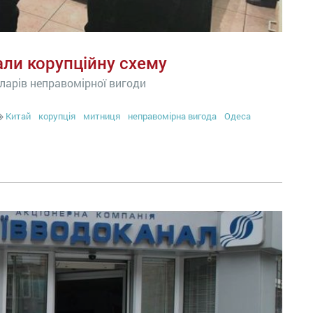
али корупційну схему
ларів неправомірної вигоди
Китай
корупція
митниця
неправомірна вигода
Одеса