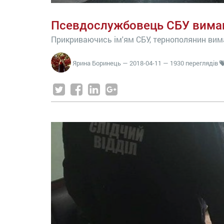
Псевдослужбовець СБУ вимага
Прикриваючись ім'ям СБУ, тернополянин вима
Ярина Боринець
—
2018-04-11
— 1930 переглядів