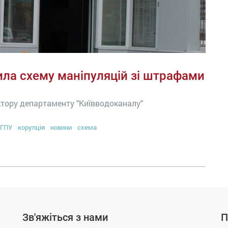
ила схему маніпуляцій зі штрафами
ктору департаменту "Київводоканалу"
ГПУ
корупція
новини
схема
Зв'яжіться з нами
П