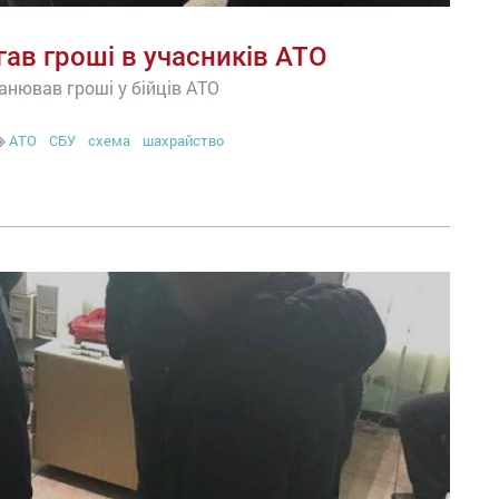
в гроші в учасників АТО
нював гроші у бійців АТО
АТО
СБУ
схема
шахрайство