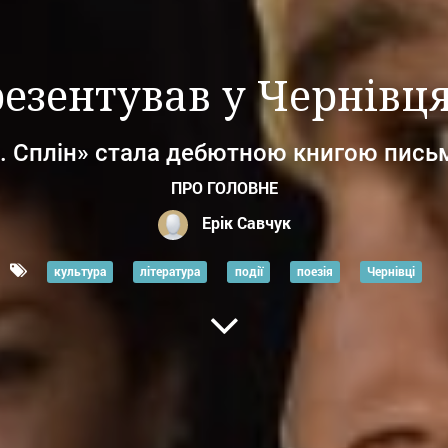
зентував у Чернівця
. Сплін» стала дебютною книгою пись
ПРО ГОЛОВНЕ
Ерік Савчук
культура
література
події
поезія
Чернівці