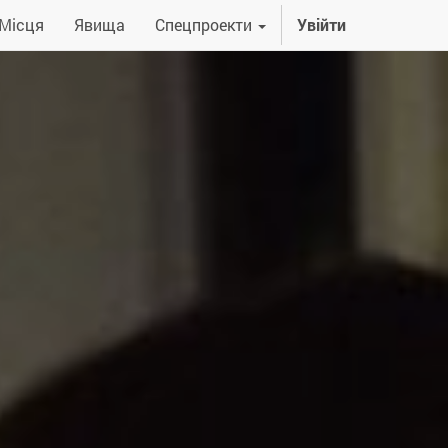
Місця
Явища
Спецпроекти
Увійти