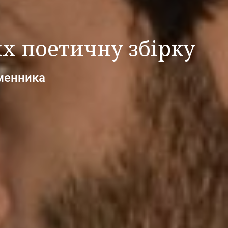
х поетичну збірку
менника