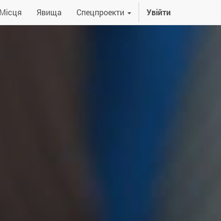
Місця
Явища
Спецпроекти
Увійти