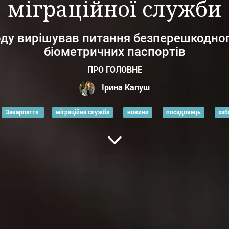
міграційної служби
оду вирішував питання безперешкодног
біометричних паспортів
ПРО ГОЛОВНЕ
Ірина Капуш
Закарпаття
міграційна служба
новини
посадовець
хаб