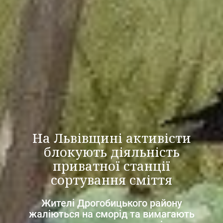
На Львівщині активісти
блокують діяльність
приватної станції
сортування сміття
Жителі Дрогобицького району
жаліються на сморід та вимагають