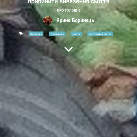
припинити вивезення сміття
ПРО ГОЛОВНЕ
Ярина Боринець
Дрогобич
Львівщина
сміття
сортування сміття