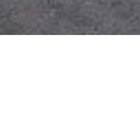
Протягом трьох днів жителі
села Рихтичні не
дозволяють вантажівкам
завозити сміття на
сортувальну станцію
Неподалік від території станції розташовані
житлові будинки і місцеві жителі скаржаться
на сморід.