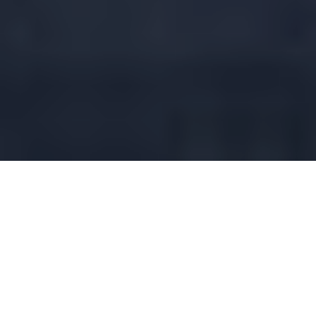
Співробітники Служби
безпеки України затримали
на Луганщині бойовика
незаконного збройного