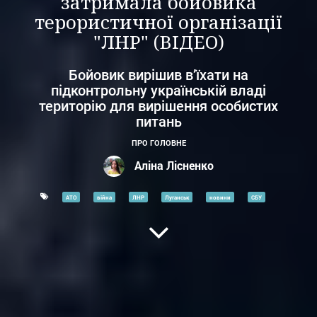
затримала бойовика
терористичної організації
"ЛНР" (ВІДЕО)
Бойовик вирішив в’їхати на
підконтрольну українській владі
територію для вирішення особистих
питань
ПРО ГОЛОВНЕ
Аліна Лісненко
АТО
війна
ЛНР
Луганськ
новини
СБУ