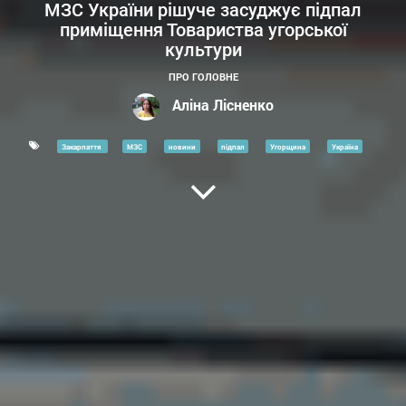
МЗС України рішуче засуджує підпал
приміщення Товариства угорської
культури
ПРО ГОЛОВНЕ
Аліна Лісненко
Закарпаття
МЗС
новини
підпал
Угорщина
Україна