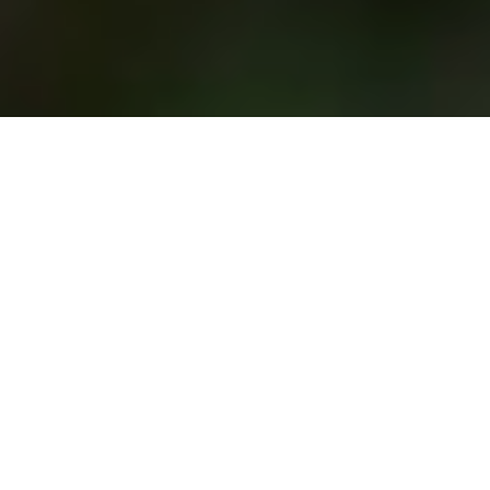
ТОВ "Хопштайнер Україна"
(Житомирська область), яке
займається вирощуванням та
переробкою хмелю, експортує
до Європи та країн СНД
близько 30% хмелю у вигляді
пресованих шишок і гранул
Про це повідомляє
"Національний Промисловий