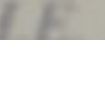
Павло Клімкін вважає, що
Угорщина своїми останніми
заявами, зокрема щодо місії
ОБСЄ в Закарпатті, впритул
наблизилася до червоної лінії