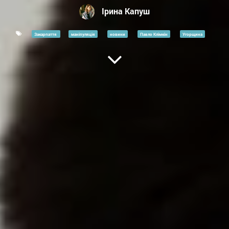
Ірина Капуш
Закарпаття
маніпуляція
новини
Павло Клімкін
Угорщина