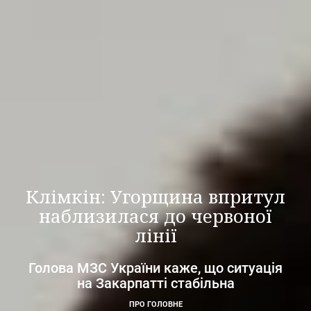
Клімкін: Угорщина впритул
наблизилася до червоної
лінії
Голова МЗС України каже, що ситуація
на Закарпатті стабільна
ПРО ГОЛОВНЕ