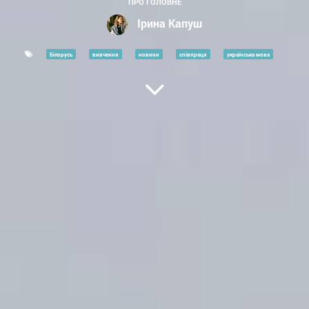
ПРО ГОЛОВНЕ
Ірина Капуш
Білорусь
вивчення
новини
співпраця
українська мова