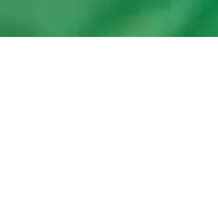
15 березня Міністерство
освіти Білорусі затвердило
навчальну програму
факультативних занять
"Українська мова" для V-IX
класів шкіл з білоруською та
російською мовами
викладання
Про це повідомляє
"Gazeta.ua"
.