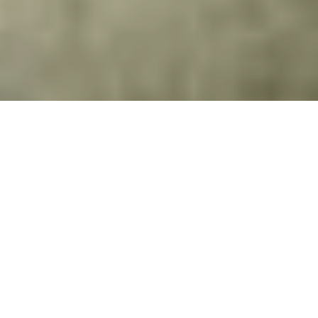
2 квітня в Україні стартує
весняна призовна кампанія,
яка триватиме до 31 травня
Про це повідомляє
"Громадське"
з посиланням
на брифінг Артура Артеменка, начальника
Головного управління персоналу Генерального
штабу Збройних української армії.