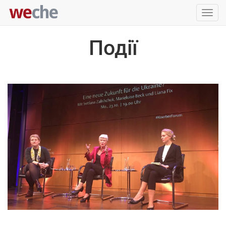
Упра
пере
Події