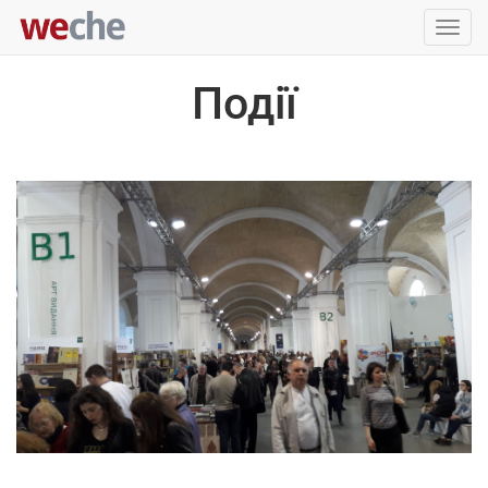
Упра
пере
Події