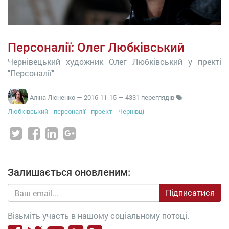
Персоналії: Олег Любківський
Чернівецький художник Олег Любківський у пректі
"Персоналії"
Аліна Лісненко
—
2016-11-15
— 4331 переглядів
Любківський
персоналії
проект
Чернівці
Залишається оновленим:
Підписатися
Візьміть участь в нашому соціальному потоці.