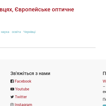
івцях, Європейське оптичне
наука
освіта
Чернівці
Зв'яжіться з нами
П
Facebook
W
–
Youtube
е
Twitter
П
Instagram