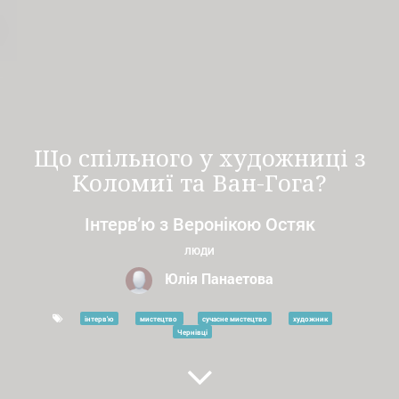
Що спільного у художниці з
Коломиї та Ван-Гога?
Інтерв’ю з Веронікою Остяк
ЛЮДИ
Юлія Панаетова
інтерв'ю
мистецтво
сучасне мистецтво
художник
Чернівці