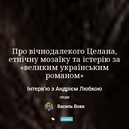
Про вічнодалекого Целана,
етнічну мозаїку та істерію за
«великим українським
романом»
Інтерв’ю з Андрієм Любкою
ЛЮДИ
Василь Вовк
інтерв'ю