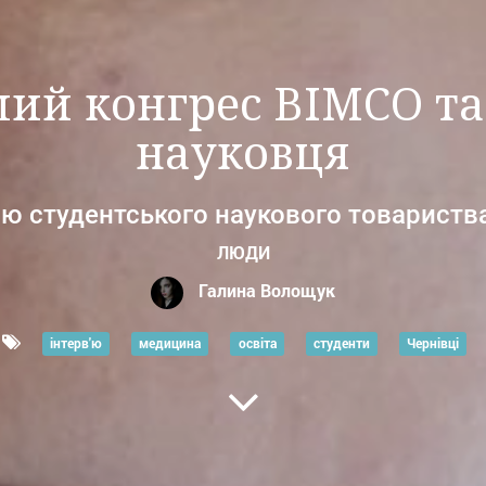
ий конгрес BIMCO т
науковця
ою студентського наукового товариств
ЛЮДИ
Галина Волощук
інтерв'ю
медицина
освіта
студенти
Чернівці