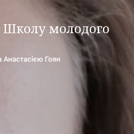
а Школу молодого
а Анастасією Гоян