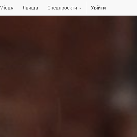
Місця
Явища
Спецпроекти
Увійти