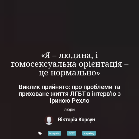
«Я – людина, і
гомосексуальна орієнтація –
це нормально»
Виклик прийнято: про проблеми та
приховане життя ЛГБТ в інтерв’ю з
Іриною Рехло
ЛЮДИ
Вікторія Корсун
інтерв'ю
ЛГБТ
Чернівці