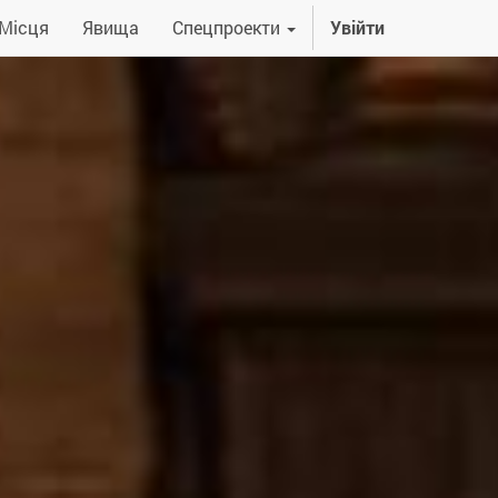
Місця
Явища
Спецпроекти
Увійти