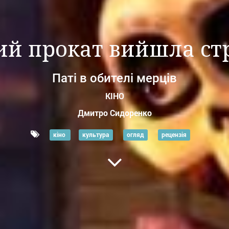
ий прокат вийшла ст
Паті в обителі мерців
КІНО
Дмитро Сидоренко
кіно
культура
огляд
рецензія