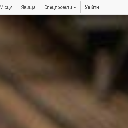
Місця
Явища
Спецпроекти
Увійти