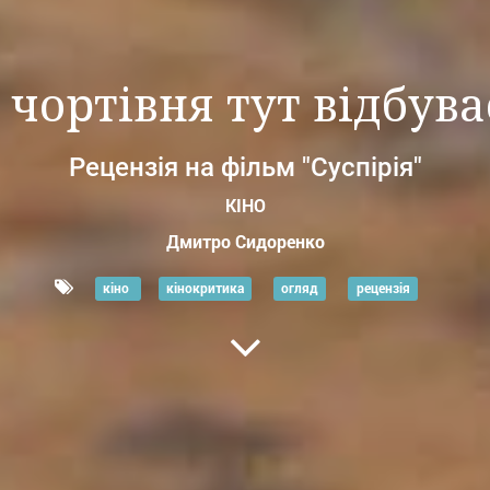
 чортівня тут відбува
Рецензія на фільм "Суспірія"
КІНО
Дмитро Сидоренко
кіно
кінокритика
огляд
рецензія