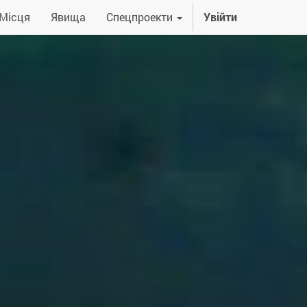
Місця
Явища
Спецпроекти
Увійти