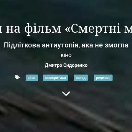
я на фільм «Смертні
Підліткова антиутопія, яка не змогла
КІНО
Дмитро Сидоренко
кіно
кінокритика
огляд
рецензія