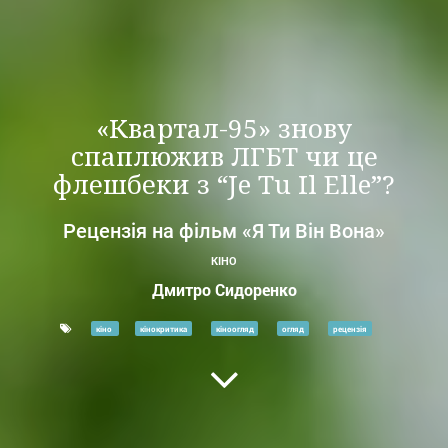
«Квартал-95» знову
спаплюжив ЛГБТ чи це
флешбеки з “Je Tu Il Elle”?
Рецензія на фільм «Я Ти Він Вона»
КІНО
Дмитро Сидоренко
кіно
кінокритика
кіноогляд
огляд
рецензія