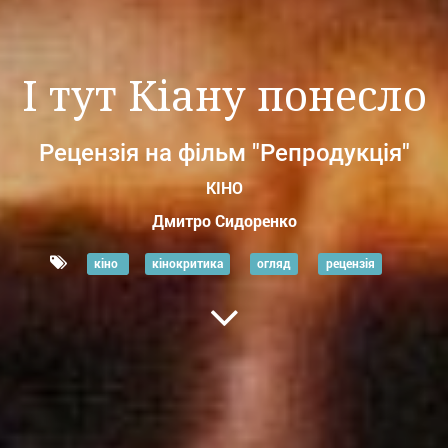
І тут Кіану понесло
Рецензія на фільм "Репродукція"
КІНО
Дмитро Сидоренко
кіно
кінокритика
огляд
рецензія