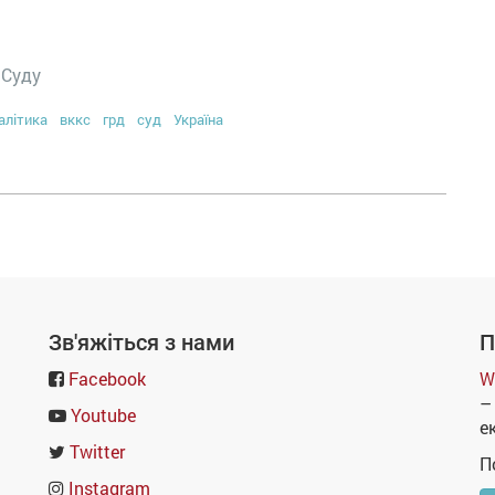
 Суду
алітика
вккс
грд
суд
Україна
Зв'яжіться з нами
П
Facebook
W
–
Youtube
е
Twitter
П
Instagram