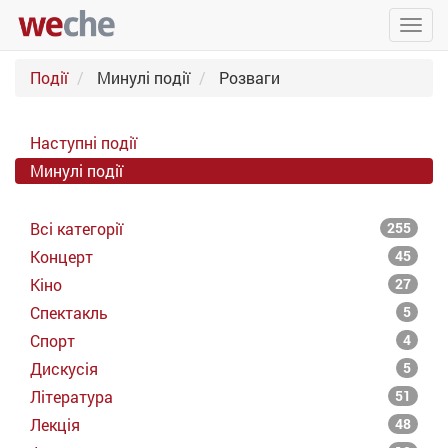
Упра
пере
Події
Минулі події
Розваги
Наступні події
Минулі події
Всі категорії
255
Концерт
45
Кіно
27
Спектакль
5
Спорт
4
Дискусія
5
Література
51
Лекція
48