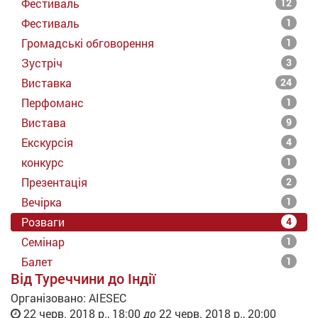
Фестиваль
12
Фестиваль
1
Громадські обговорення
1
Зустріч
3
Виставка
24
Перфоманс
1
Вистава
9
Екскурсія
4
конкурс
1
Презентація
2
Вечірка
1
Розваги
4
Семінар
1
Балет
1
Від Туреччини до Індії
Організовано:
AIESEC
22 черв. 2018 р., 18:00
до
22 черв. 2018 р., 20:00