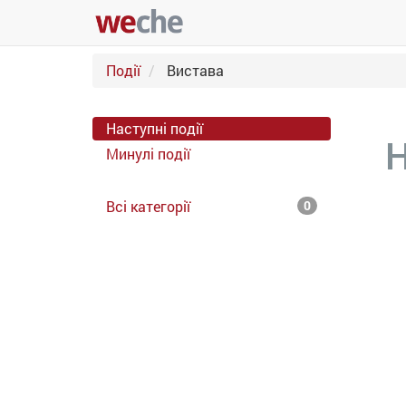
Події
Вистава
Наступні події
Н
Минулі події
Всі категорії
0