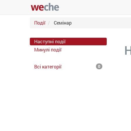
Події
Семінар
Наступні події
Н
Минулі події
Всі категорії
0