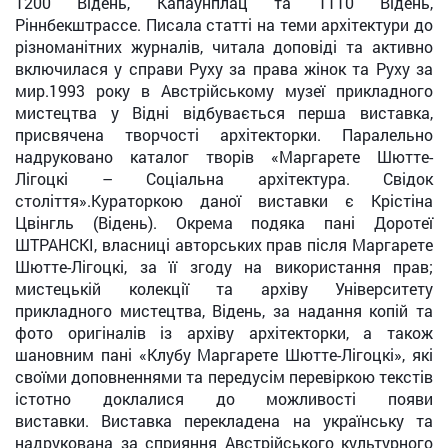
1200 Відень, Капаунплац та 1110 Відень,
Ріннбекштрассе. Писала статті на теми архітектури до
різноманітних журналів, читала доповіді та активно
включилася у справи Руху за права жінок та Руху за
мир.1993 року в Австрійському музеї прикладного
мистецтва у Відні відбувається перша виставка,
присвячена творчості архітекторки. Паралельно
надруковано каталог творів «Маргарете Шютте-
Лігоцкі – Соціальна архітектура. Свідок
століття».Кураторкою даної виставки є Крістіна
Цвінгль (Відень). Окрема подяка пані Доротеї
ШТРАНСКІ, власниці авторських прав після Маргарете
Шютте-Лігоцкі, за її згоду на використання прав;
мистецькій колекції та архіву Університету
прикладного мистецтва, Відень, за надання копій та
фото оригіналів із архіву архітекторки, а також
шановним пані «Клубу Маргарете Шютте-Лігоцкі», які
своїми доповненнями та передусім перевіркою текстів
істотно доклалися до можливості появи
виставки. Виставка перекладена на українську та
надрукована за сприяння Австрійського культурного