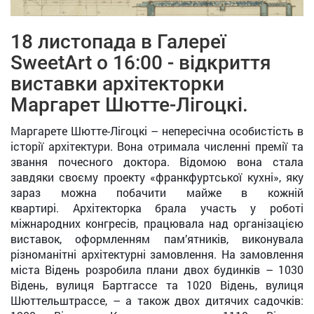
18 листопада в Галереї
SweetArt о 16:00 - відкриття
виставки архітекторки
Маргарет Шютте-Лігоцкі.
Маргарете Шютте-Лігоцкі – непересічна особистість в
історії архітектури. Вона отримала численні премії та
звання почесного доктора. Відомою вона стала
завдяки своєму проекту «франкфуртської кухні», яку
зараз можна побачити майже в кожній
квартирі. Архітекторка брала участь у роботі
міжнародних конгресів, працювала над організацією
виставок, оформленням пам’ятників, виконувала
різноманітні архітектурні замовлення. На замовлення
міста Відень розробила плани двох будинків – 1030
Відень, вулиця Бартгассе та 1020 Відень, вулиця
Шюттельштрассе, – а також двох дитячих садочків: