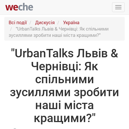
Упра
пере
Всі події
Дискусія
Україна
"UrbanTalks Львів & Чернівці: Як спільними
зусиллями зробити наші міста кращими?"
"UrbanTalks Львів &
Чернівці: Як
спільними
зусиллями зробити
наші міста
кращими?"