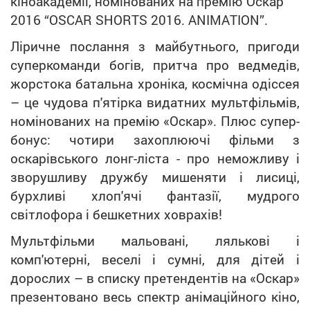
кіноакадемії, номінованих на премію Оскар
2016 “OSCAR SHORTS 2016. ANIMATION”.
Ліричне послання з майбутнього, пригоди
суперкоманди богів, притча про ведмедів,
жорстока батальна хроніка, космічна одіссея
– це чудова п'ятірка видатних мультфільмів,
номінованих на премію «Оскар». Плюс супер-
бонус: чотири захоплюючі фільми з
оскарівського лонг-ліста - про неможливу і
зворушливу дружбу мишеняти і лисиці,
бурхливі хлоп'ячі фантазії, мудрого
світлофора і бешкетних ховрахів!
Мультфільми мальовані, лялькові і
комп'ютерні, веселі і сумні, для дітей і
дорослих – в списку претендентів на «Оскар»
презентовано весь спектр анімаційного кіно,