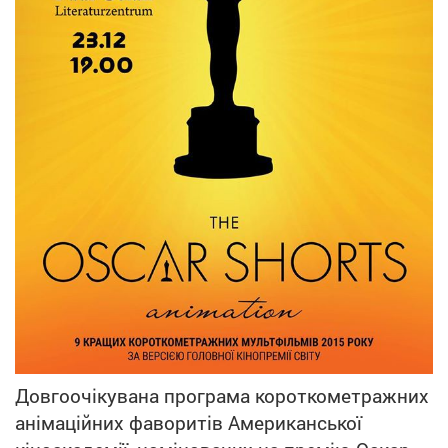
Довгоочікувана програма короткометражних
анімаційних фаворитів Американської