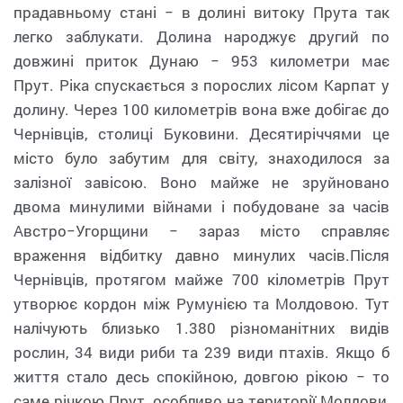
прадавньому стані − в долині витоку Прута так
легко заблукати. Долина народжує другий по
довжині приток Дунаю − 953 километри має
Прут. Ріка спускається з порослих лісом Карпат у
долину. Через 100 километрів вона вже добігає до
Чернівців, столиці Буковини. Десятиріччями це
місто було забутим для світу, знаходилося за
залізної завісою. Воно майже не зруйновано
двома минулими війнами і побудоване за часів
Австро−Угорщини − зараз місто справляє
враження відбитку давно минулих часів.Після
Чернівців, протягом майже 700 кілометрів Прут
утворює кордон між Румунією та Молдовою. Тут
налічують близько 1.380 різноманітних видів
рослин, 34 види риби та 239 види птахів. Якщо б
життя стало десь спокійною, довгою рікою − то
саме річкою Прут, особливо на території Молдови,