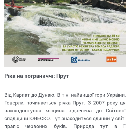
Ріка на пограниччі: Прут
Від Карпат до Дунаю. В тіні найвищої гори України,
Говерли, починається річка Прут. З 2007 року ця
важкодоступна місцина віднесена до Світової
спадщини ЮНЕСКО. Тут знаходиться єдиний у світі
праліс червоних буків. Природа тут в її