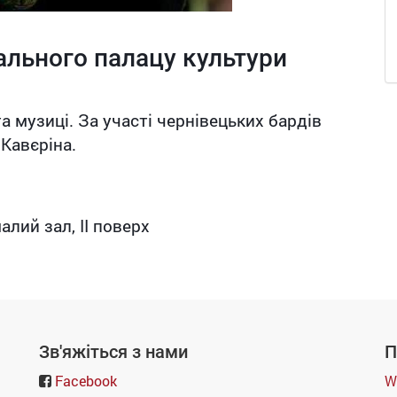
ального палацу культури
та музиці. За участі чернівецьких бардів
Кавєріна.
лий зал, ІІ поверх
Зв'яжіться з нами
П
Facebook
W