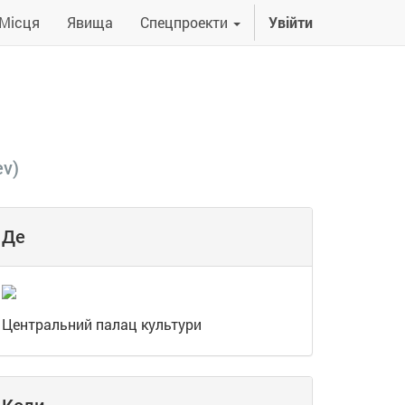
Місця
Явища
Спецпроекти
Увійти
ev
)
Де
Центральний палац культури