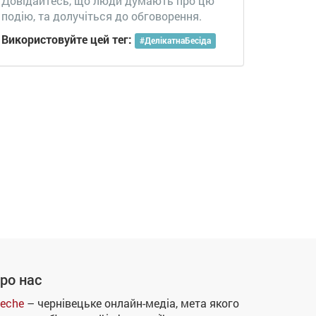
Довідайтесь, що люди думають про цю
подію, та долучіться до обговорення.
Використовуйте цей тег:
#
ДелікатнаБесіда
ро нас
eche
– чернівецьке онлайн-медіа, мета якого