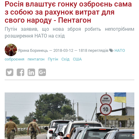
Росія влаштує гонку озброєнь сама
з собою за рахунок витрат для
свого народу - Пентагон
Путін заявив, що нова зброя робить непотрібним
розширення НАТО на схід
Ярина Боринець
—
2018-03-12
— 1818 переглядів
НАТО
озброєння
пентагон
Путін
Схід
США