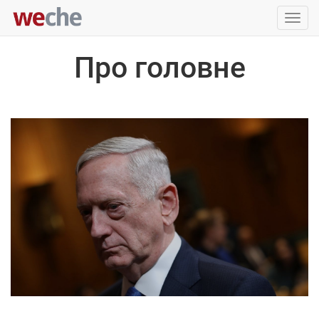
Упра
пере
Про головне