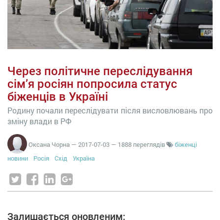
Через політичне переслідування
сім’я росіян попросила статус
біженців в Україні
Родину почали переслідувати після висловлювань про
зміну влади в РФ
Оксана Чорна
—
2017-07-03
— 1888 переглядів
біженці
новини
Росія
Схід
Україна
Залишається оновленим: