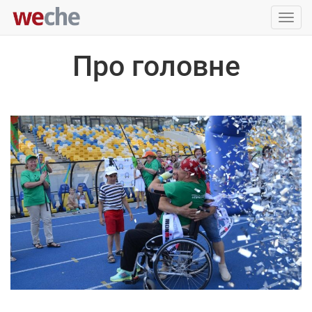
Упра
пере
Про головне