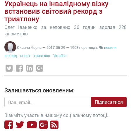
Українець на інвалідному візку
встановив світовий рекорд з
триатлону
Олег Іваненко за неповних 36 годин здолав 228
кілометрів
Оксана Чорна
—
2017-06-29
— 1903 переглядів
новини
рекорд
спорт
триатлон
Україна
Залишається оновленим:
Підписатися
Візьміть участь в нашому соціальному потоці.