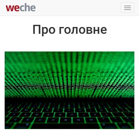
Упра
пере
Про головне