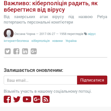
Важливо: кіберполіція радить, як
вберегтися від вірусу
Від хакерських атак вірусу під назвою Petya
потерпають персональні комп'ютери
Оксана Чорна
—
2017-06-27
— 1958 переглядів
вірус
інтернетбезпека
кіберполіція
новини
Україна
Залишається оновленим:
Підписатися
Візьміть участь в нашому соціальному потоці.