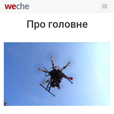
Упра
пере
Про головне