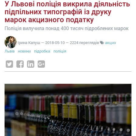
У Львові поліція викрила діяльність
підпільних типографій із друку
марок акцизного податку
Поліція вилучила понад 400 тисяч підроблених марок
Ірина Капуш
—
2018-05-10
— 2224 переглядів
акциз
Львів
новини
підробка
поліція