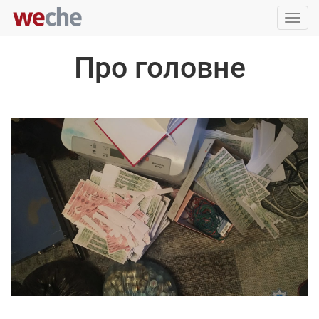
Упра
пере
Про головне