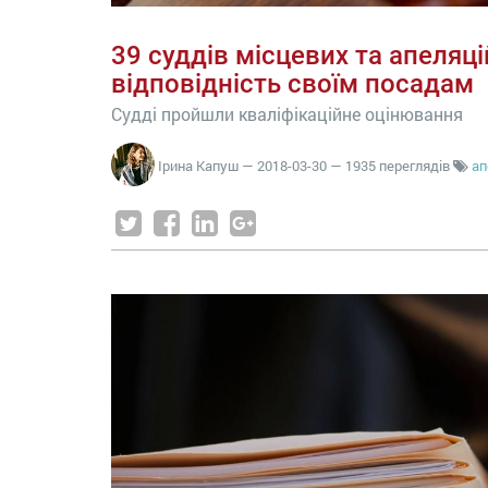
39 суддів місцевих та апеляц
відповідність своїм посадам
Судді пройшли кваліфікаційне оцінювання
Ірина Капуш
—
2018-03-30
— 1935 переглядів
ап