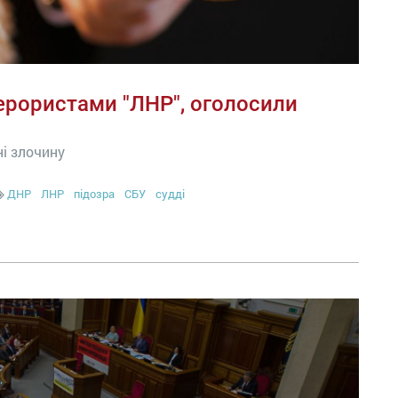
терористами "ЛНР", оголосили
ні злочину
ДНР
ЛНР
підозра
СБУ
судді