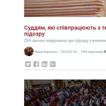
Суддям, які співпрацюють з 
підозру
СБУ заочно повідомила про підозру у вчинен
Ярина Боринець
—
2018-02-28
— 1983 переглядів