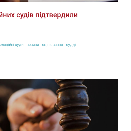
ійних судів підтвердили
еляційні суди
новини
оцінювання
судді