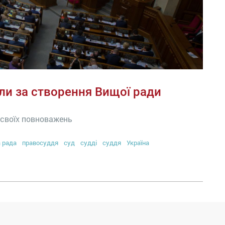
ли за створення Вищої ради
 своїх повноважень
 рада
правосуддя
суд
судді
суддя
Україна