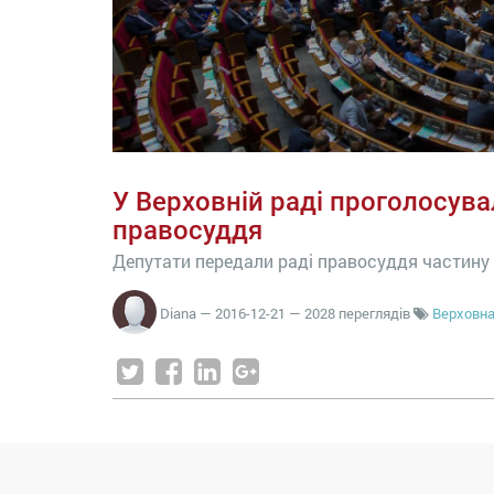
У Верховній раді проголосува
правосуддя
Депутати передали раді правосуддя частину
Diana
—
2016-12-21
— 2028 переглядів
Верховна