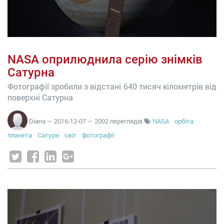
NASA оприлюднила серію знімків
Сатурна
Фотографії зробили з відстані 640 тисяч кілометрів від
поверхні Сатурна
Diana
—
2016-12-07
— 2002 переглядів
NASA
орбіта
планета
Сатурн
світ
фотографії