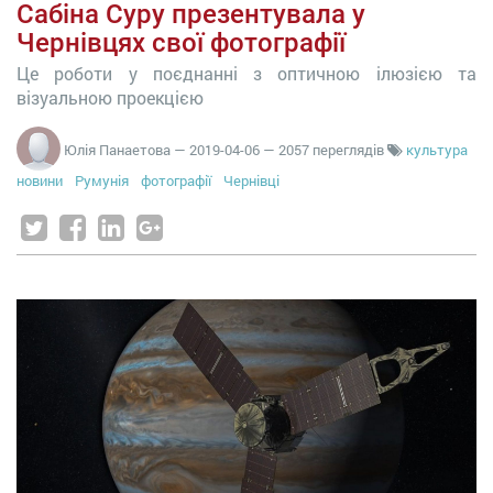
Сабіна Суру презентувала у
Чернівцях свої фотографії
Це роботи у поєднанні з оптичною ілюзією та
візуальною проекцією
Юлія Панаетова
—
2019-04-06
— 2057 переглядів
культура
новини
Румунія
фотографії
Чернівці