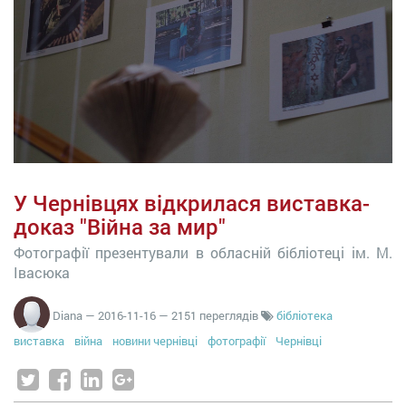
У Чернівцях відкрилася виставка-
доказ "Війна за мир"
Фотографії презентували в обласній бібліотеці ім. М.
Івасюка
Diana
—
2016-11-16
— 2151 переглядів
бібліотека
виставка
війна
новини чернівці
фотографії
Чернівці