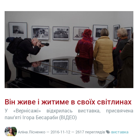
Він живе і житиме в своїх світлинах
У «Вернісажі» відкрилась виставка, присвячена
пам’яті Ігора Бесараби (ВІДЕО)
Аліна Лісненко
—
2016-11-12
— 2617 переглядів
виставка