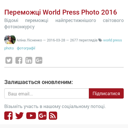
Переможці World Press Photo 2016
Відомі переможці найпрестижнішого світового
фотоконкурсу
Аліна Лісненко
—
2016-03-28
— 2677 переглядів
world press
photo
фотографії
Залишається оновленим:
Підписатися
Візьміть участь в нашому соціальному потоці.