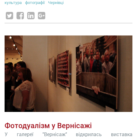
культура
фотографії
Чернівці
Фотодуалізм у Вернісажі
У галереї "Вернісаж" відкрилась виставка