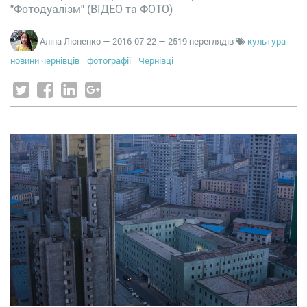
"Фотодуалізм" (ВІДЕО та ФОТО)
Аліна Лісненко
—
2016-07-22
— 2519 переглядів
культура
новини чернівців
фотографії
Чернівці