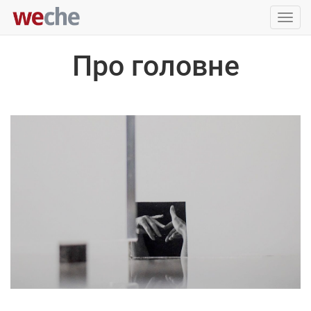
Упра
пере
Про головне