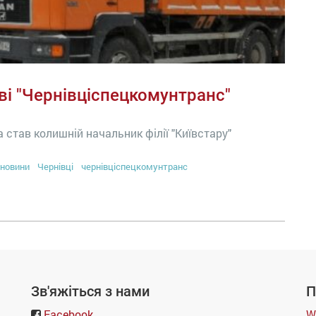
і "Чернівціспецкомунтранс"
тав колишній начальник філії "Київстару"
новини
Чернівці
чернівціспецкомунтранс
Зв'яжіться з нами
П
Facebook
W