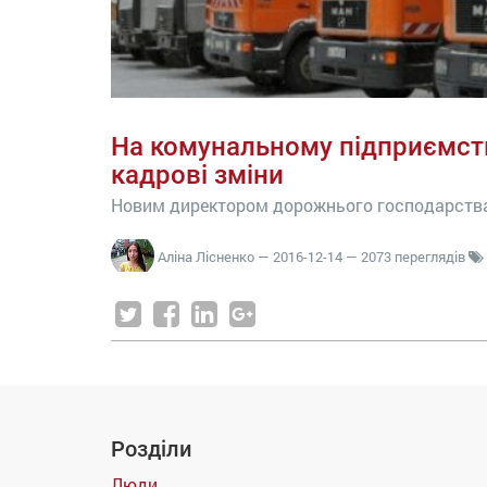
На комунальному підприємств
кадрові зміни
Новим директором дорожнього господарства с
Аліна Лісненко
—
2016-12-14
— 2073 переглядів
Розділи
Люди