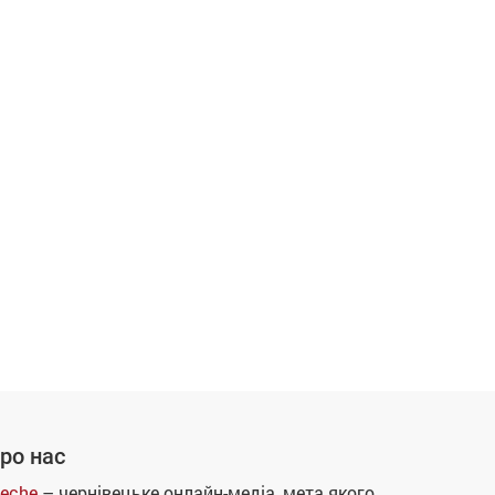
ро нас
eche
– чернівецьке онлайн-медіа, мета якого