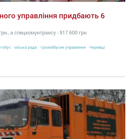
ного управління придбають 6
рн., а спецкомунтрансу - 917 600 грн
тобус
міська рада
тролейбусне управління
Чернівці