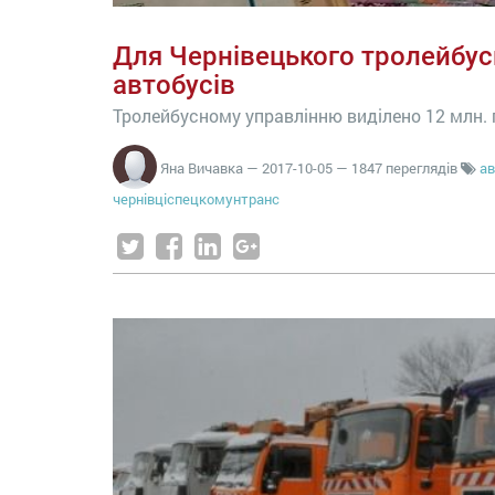
Для Чернівецького тролейбус
автобусів
Тролейбусному управлінню виділено 12 млн. г
Яна Вичавка
—
2017-10-05
— 1847 переглядів
ав
чернівціспецкомунтранс