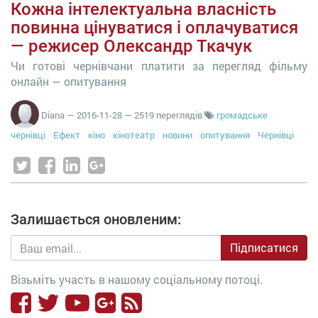
Кожна інтелектуальна власність
повинна цінуватися і оплачуватися
— режисер Олександр Ткачук
Чи готові чернівчани платити за перегляд фільму
онлайн — опитування
Diana
—
2016-11-28
— 2519 переглядів
громадське
чернівці
Ефект
кіно
кінотеатр
новини
опитування
Чернівці
Залишається оновленим:
Підписатися
Візьміть участь в нашому соціальному потоці.