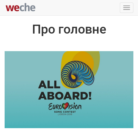
Упра
пере
Про головне