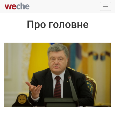
Упра
пере
Про головне