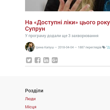
На «Доступні ліки» цього року
Супрун
У програму додали ще 3 захворювання
Ірина Капуш
—
2018-04-04
— 1887 переглядів
"Д
Розділи
Люди
Місця