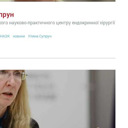
прун
го науково-практичного центру ендокринної хірургії
НАЗК
новини
Уляна Супрун