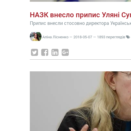
НАЗК внесло припис Уляні Су
Припис внесли стосовно директора Українсько
Аліна Лісненко
—
2018-05-07
— 1893 переглядів