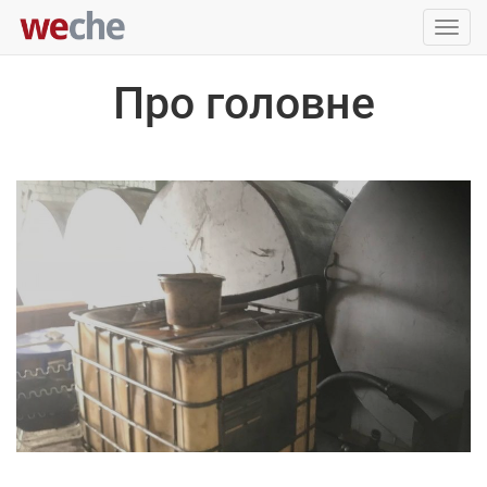
Упра
пере
Про головне