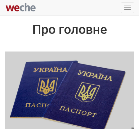
Упра
пере
Про головне