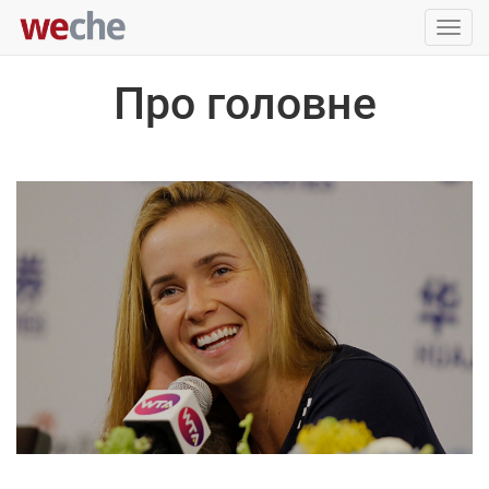
Упра
пере
Про головне