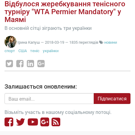
Відбулося жеребкування тенісного
турніру "WTA Permier Mandatory" у
Маямі
В основній сітці зіграють три українки
Ірина Капуш
—
2018-03-19
— 1835 переглядів
новини
спорт
США
теніс
українки
Залишається оновленим:
Підписатися
Візьміть участь в нашому соціальному потоці.